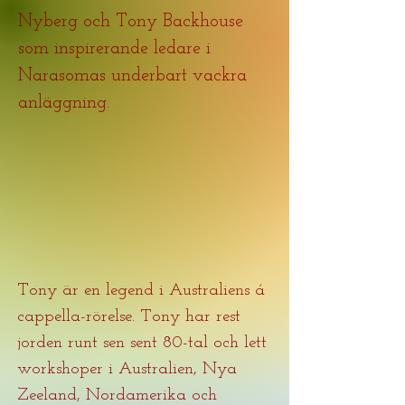
Nyberg och Tony Backhouse
som inspirerande ledare i
Narasomas underbart vackra
anläggning.
Tony är en legend i
Australiens á
cappella-rörelse. Tony har rest
jorden runt sen sent 80-tal och lett
workshoper i Australien, Nya
Zeeland, Nordamerika och