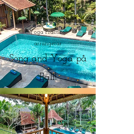
"Peace of Music" och "The
Yoga Practice"
arrangerar
Song and Yog
a på
Bali!