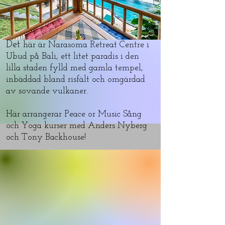
Det
här är Narasoma Retreat Centre i
Ubud på Bali, ett litet paradis i den
lilla staden fylld med gamla tempel,
inbäddad bland risfält och omgärdad
av sovande vulkaner.
Här arrangerar Peace or Music Sång
och Yoga kurser med Anders Nyberg
och Tony Backhouse!