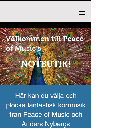
Välkommen till Peace
of Music's
NOTBUTIK!
Här kan du välja och
plocka fantastisk körmusik
från Peace of Music och
Anders Nybergs