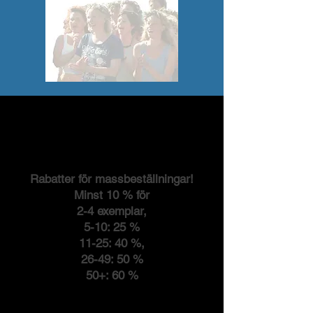
Rabatter för massbeställningar!
Minst 10 % för
2-4 exemplar,
5-10: 25 %
11-25: 40 %,
26-49: 50 %
50+: 60 %