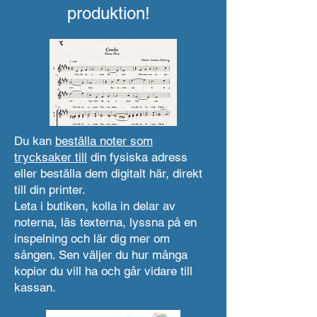
produktion!
Du kan
beställa noter som
trycksaker till
din fysiska adress
eller beställa dem digitalt här, direkt
till din printer.
Leta i butiken, kolla in delar av
noterna, läs texterna, lyssna på en
inspelning och lär dig mer om
sången. Sen väljer du hur många
kopior du vill ha och går vidare till
kassan.