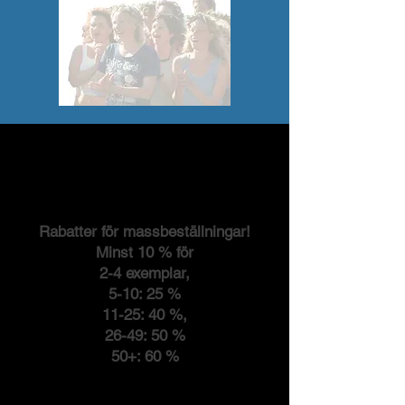
Rabatter för massbeställningar!
Minst 10 % för
2-4 exemplar,
5-10: 25 %
11-25: 40 %,
26-49: 50 %
50+: 60 %