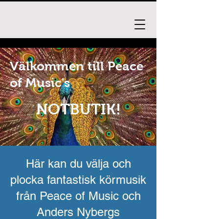
Välkommen till Peace
of Music's
NOTBUTIK!
Här kan du välja och
plocka fantastisk körmusik
från Peace of Music och
Anders Nybergs