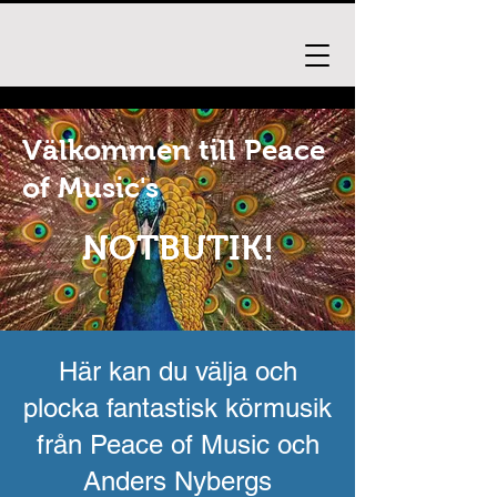
Välkommen till Peace
of Music's
NOTBUTIK!
Här kan du välja och
plocka fantastisk körmusik
från Peace of Music och
Anders Nybergs