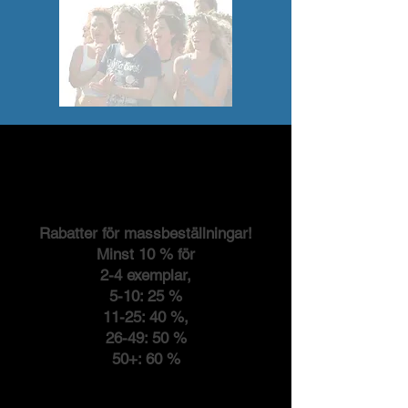
Rabatter för massbeställningar!
Minst 10 % för
2-4 exemplar,
5-10: 25 %
11-25: 40 %,
26-49: 50 %
50+: 60 %