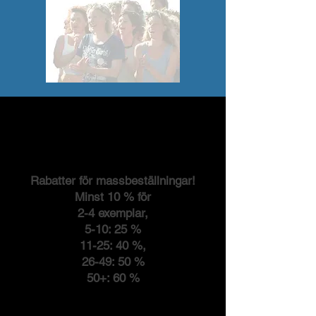
Rabatter för massbeställningar!
Minst 10 % för
2-4 exemplar,
5-10: 25 %
11-25: 40 %,
26-49: 50 %
50+: 60 %