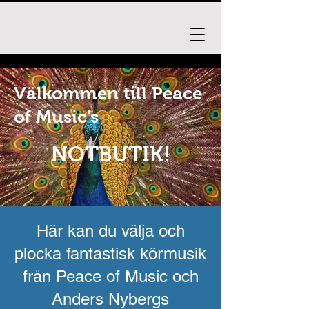
Välkommen till Peace
of Music's
NOTBUTIK!
Här kan du välja och
plocka fantastisk körmusik
från Peace of Music och
Anders Nybergs