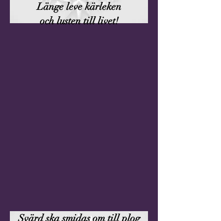
Länge leve kärleken
och lusten till livet!
Svärd ska smidas om till plog