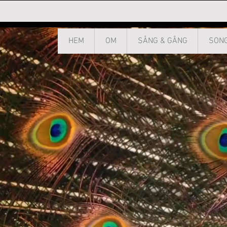
HEM
OM
SÅNG & GÅNG
SONG