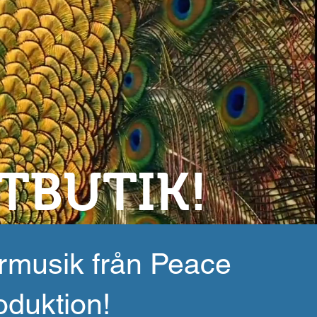
TBUTIK!
örmusik från Peace
oduktion!