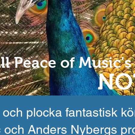
l Peace of Music's
NO
 och plocka fantastisk k
c och Anders Nybergs pr