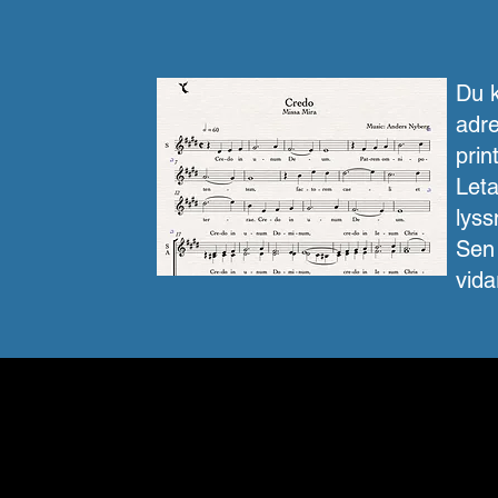
Du 
adre
prin
Leta
lyss
Sen 
vida